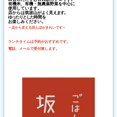
有機米、有機・無農薬野菜を中心に
使用しています。
店からは筑波山が
よく
見
えます。
ゆったりとした
時間
を
お楽しみください。
～店から見える田んぼがきれいです
～
ランチタイムは予約がおすすめです。
電話、メールで受付致し
ます。