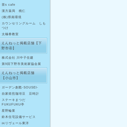
茶s cafe
漢方薬局 桃仁
(株)県南環境
カウンセリングルーム しも
つけ
太極拳教室
えんねっと掲載店舗【下
野市④】
株式会社 川中子住建
第9回下野市美術家協会展
えんねっと掲載店舗
【小山市】
ガーデン創甦-SOUSEI‐
自家焙煎珈琲豆 豆時計
ステーキまつだ
FUKUFUKU亭
星野輪業
鈴木住宅設備サービス
㈱リヴェール東洋