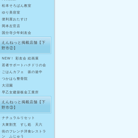
松本そろばん教室
ゆり美容室
便利屋おたすけ
岡本左官店
国分寺少年剣友会
えんねっと掲載店舗【下
野市②】
NEW！ 彩友会 絵画展
若者サポートハチドリの会
ごはんカフェ 坂の途中
つかはら整骨院
大沼園
早乙女建築板金工業所
えんねっと掲載店舗【下
野市③】
ナチュラルリセット
大衆割烹 すし処 天六
街のフレンチ洋食レストラ
ン ふじゅう