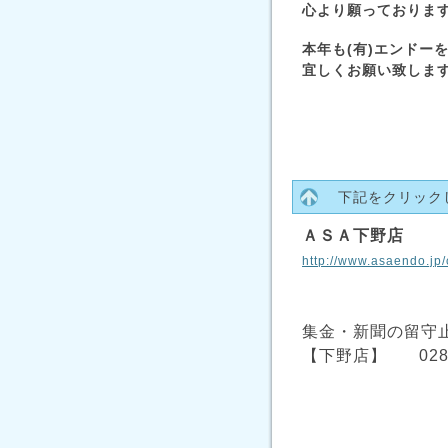
心より願っておりま
本年も(有)エンドー
宜しくお願い致しま
下記をクリック
ＡＳＡ下野店
http://www.asaendo.jp/
集金・新聞の留守
【下野店】 0285-