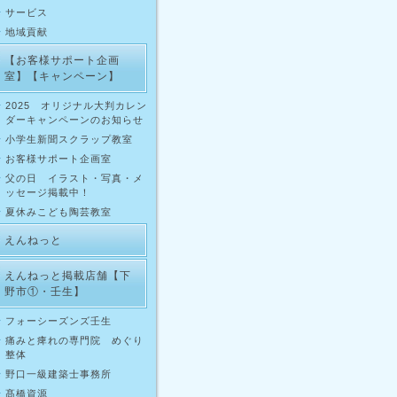
サービス
地域貢献
【お客様サポート企画
室】【キャンペーン】
2025 オリジナル大判カレン
ダーキャンペーンのお知らせ
小学生新聞スクラップ教室
お客様サポート企画室
父の日 イラスト・写真・メ
ッセージ掲載中！
夏休みこども陶芸教室
えんねっと
えんねっと掲載店舗【下
野市①・壬生】
フォーシーズンズ壬生
痛みと痺れの専門院 めぐり
整体
野口一級建築士事務所
髙橋資源